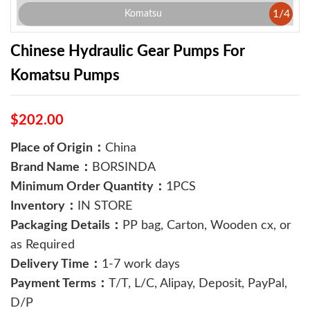
1
/
4
Komatsu
Chinese Hydraulic Gear Pumps For
Komatsu Pumps
$202.00
Place of Origin：
China
Brand Name：
BORSINDA
Minimum Order Quantity：
1PCS
Inventory：
IN STORE
Packaging Details：
PP bag, Carton, Wooden cx, or
as Required
Delivery Time：
1-7 work days
Payment Terms：
T/T, L/C, Alipay, Deposit, PayPal,
D/P