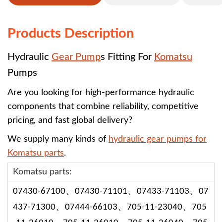
Products Description
Hydraulic
Gear Pump
s Fitting For
Komatsu
Pumps
Are you looking for high-performance hydraulic
components that combine reliability, competitive
pricing, and fast global delivery?
We supply many kinds of
hydraulic gear pumps for
Komatsu parts
.
Komatsu parts:
、
、
、
07430-67100
07430-71101
07433-71103
07
、
、
、
437-71300
07444-66103
705-11-23040
705