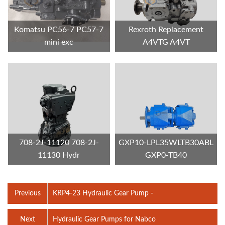
Komatsu PC56-7 PC57-7
Rexroth Replacement
mini exc
A4VTG A4VT
708-2J-11120 708-2J-
GXP10-LPL35WLTB30ABL
11130 Hydr
GXP0-TB40
Previous
KRP4-23 Hydraulic Gear Pump -
Next
Hydraulic Gear Pumps for Nabco