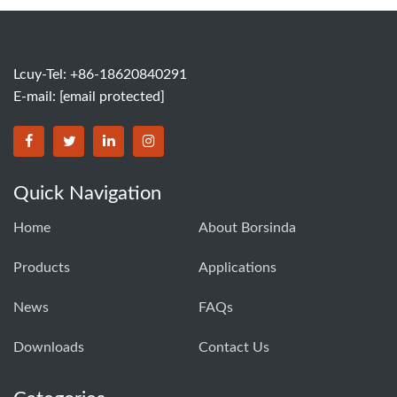
Lcuy-Tel: +86-18620840291
E-mail:
[email protected]
BORSINDA HYDRO MACHINERY CO.,LTD facebook
BORSINDA HYDRO MACHINERY CO.,LTD twitter
BORSINDA HYDRO MACHINERY CO.,LTD link
BORSINDA HYDRO MACHINERY CO.,LT
Quick Navigation
Home
About Borsinda
Products
Applications
News
FAQs
Downloads
Contact Us