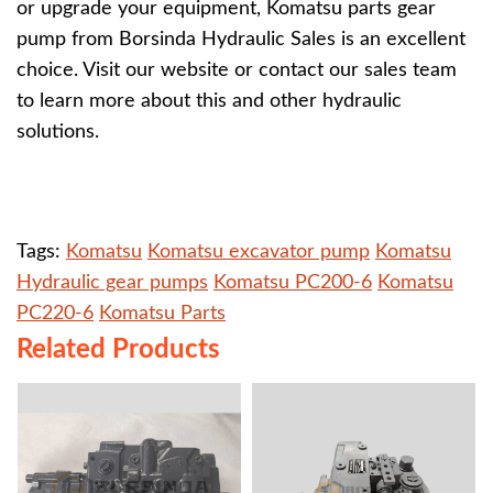
or upgrade your equipment, Komatsu parts gear
pump from Borsinda Hydraulic Sales is an excellent
choice. Visit our website or contact
our
sales team
to learn more about this and other hydraulic
solutions.
Tags:
Komatsu
Komatsu excavator pump
Komatsu
Hydraulic gear pumps
Komatsu PC200-6
Komatsu
PC220-6
Komatsu Parts
Related Products