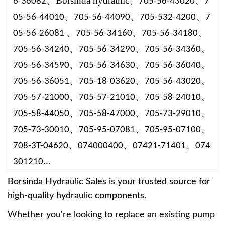
、
Borsinda hydraulic、
、
6-36082
705-56-43020
7
、
、
、
05-56-44010
705-56-44090
705-532-4200
7
、
、
、
05-56-26081
705-56-3416
0
705-56-3418
0
、
、
、
705-56-3424
0
705-56-3429
0
705-56-3436
0
、
、
、
705-56-3459
0
705-56-3463
0
705-56-3604
0
、
、
、
705-56-36051
705-18-0362
0
705-56-4302
0
、
、
、
705-57-2100
0
705-57-2101
0
705-58-2401
0
、
、
、
705-58-4405
0
705-58-4700
0
705-73-2901
0
、
、
、
705-73-3001
0
705-95-07081
705-95-0710
0
、
、
、
708-3T-0462
0
07400040
0
07421-71401
074
30121
0...
Borsinda Hydraulic Sales is your trusted source for
high-quality hydraulic components.
Whether you're looking to replace an existing pump