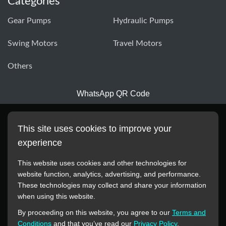
Categories
Gear Pumps
Hydraulic Pumps
Swing Motors
Travel Motors
Others
WhatsApp QR Code
This site uses cookies to improve your
experience
This website uses cookies and other technologies for
website function, analytics, advertising, and performance.
These technologies may collect and share your information
All manufacturer names, images, trademarks, descriptions,
when using this website.
symbols, and part numbers displayed on this website are for
By proceeding on this website, you agree to our
Terms and
reference purposes only. This website has no authorization or
Conditions
and that you’ve read our
Privacy Policy
.